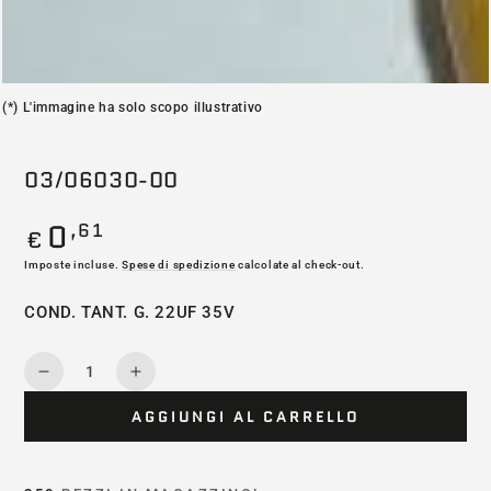
(*) L'immagine ha solo scopo illustrativo
03/06030-00
0
,61
Prezzo
€
regolare
Imposte incluse.
Spese di spedizione
calcolate al check-out.
COND. TANT. G. 22UF 35V
Quantità
Diminuisce
Aumenta
la
la
AGGIUNGI AL CARRELLO
quantità
quantità
per
per
03/06030-
03/06030-