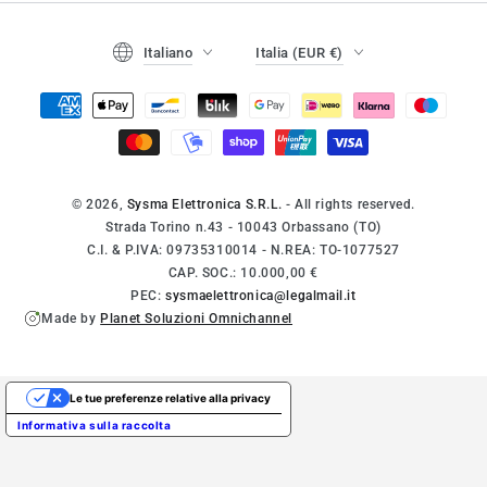
Lingua
Paese/regione
Italiano
Italia (EUR €)
Modalità
di
pagamento
© 2026,
Sysma Elettronica S.R.L.
- All rights reserved.
Strada Torino n.43 - 10043 Orbassano (TO)
C.I. & P.IVA: 09735310014 - N.REA: TO-1077527
CAP. SOC.: 10.000,00 €
PEC:
sysmaelettronica@legalmail.it
Made by
Planet Soluzioni Omnichannel
Le tue preferenze relative alla privacy
Informativa sulla raccolta