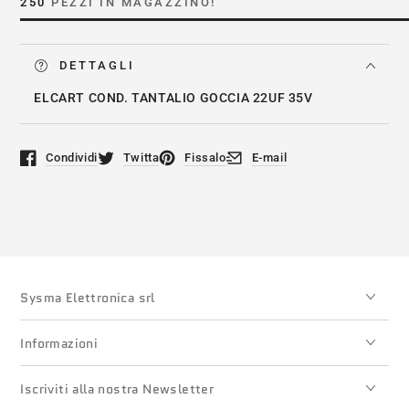
00
00
250
PEZZI IN MAGAZZINO!
DETTAGLI
ELCART COND. TANTALIO GOCCIA 22UF 35V
Condividi
Twitta
Fissalo
E-mail
Si apre in una nuova finestra.
Si apre in una nuova finestra.
Si apre in una nuova finestra.
Si apre in una nuova finestra
Sysma Elettronica srl
Informazioni
Iscriviti alla nostra Newsletter