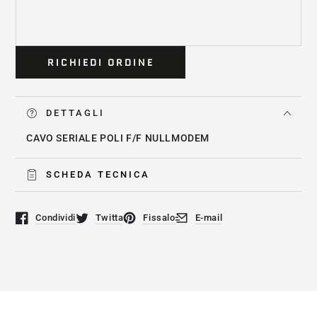
RICHIEDI ORDINE
DETTAGLI
CAVO SERIALE POLI F/F NULLMODEM
SCHEDA TECNICA
Condividi
Twitta
Fissalo
E-mail
Si apre in una nuova finestra.
Si apre in una nuova finestra.
Si apre in una nuova finestra.
Si apre in una nuova finestra