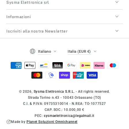
Sysma Elettronica srl
Informazioni
Iscriviti alla nostra Newsletter
Lingua
Paese/regione
Italiano
Italia (EUR €)
Modalità
di
pagamento
© 2026,
Sysma Elettronica S.R.L.
- All rights reserved.
Strada Torino n.43 - 10043 Orbassano (TO)
C.I. & P.IVA: 09735310014 - N.REA: TO-1077527
CAP. SOC.: 10.000,00 €
PEC:
sysmaelettronica@legalmail.it
Made by
Planet Soluzioni Omnichannel