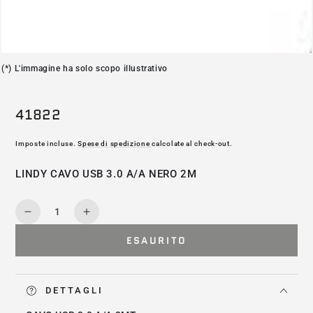
(*) L'immagine ha solo scopo illustrativo
41822
Imposte incluse.
Spese di spedizione
calcolate al check-out.
LINDY CAVO USB 3.0 A/A NERO 2M
Quantità
Diminuisce
Aumenta
la
la
ESAURITO
quantità
quantità
per
per
41822
41822
DETTAGLI