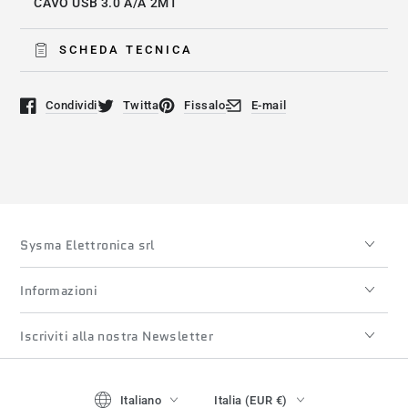
CAVO USB 3.0 A/A 2MT
SCHEDA TECNICA
Condividi
Twitta
Fissalo
E-mail
Si apre in una nuova finestra.
Si apre in una nuova finestra.
Si apre in una nuova finestra.
Si apre in una nuova finestra
Sysma Elettronica srl
Informazioni
Iscriviti alla nostra Newsletter
Lingua
Paese/regione
Italiano
Italia (EUR €)