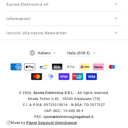
Sysma Elettronica srl
Informazioni
Iscriviti alla nostra Newsletter
Lingua
Paese/regione
Italiano
Italia (EUR €)
Modalità
di
pagamento
© 2026,
Sysma Elettronica S.R.L.
- All rights reserved.
Strada Torino n.43 - 10043 Orbassano (TO)
C.I. & P.IVA: 09735310014 - N.REA: TO-1077527
CAP. SOC.: 10.000,00 €
PEC:
sysmaelettronica@legalmail.it
Made by
Planet Soluzioni Omnichannel