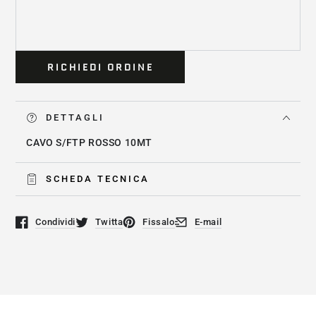
RICHIEDI ORDINE
DETTAGLI
CAVO S/FTP ROSSO 10MT
SCHEDA TECNICA
Condividi
Twitta
Fissalo
E-mail
Si apre in una nuova finestra.
Si apre in una nuova finestra.
Si apre in una nuova finestra.
Si apre in una nuova finestra