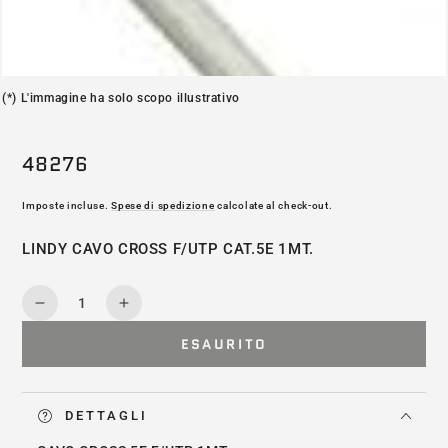
(*) L'immagine ha solo scopo illustrativo
48276
Imposte incluse.
Spese di spedizione
calcolate al check-out.
LINDY CAVO CROSS F/UTP CAT.5E 1MT.
Quantità
Diminuisce
Aumenta
la
la
ESAURITO
quantità
quantità
per
per
48276
48276
DETTAGLI