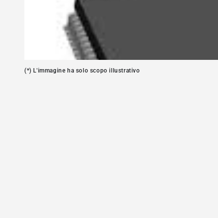
in
modale
(*) L'immagine ha solo scopo illustrativo