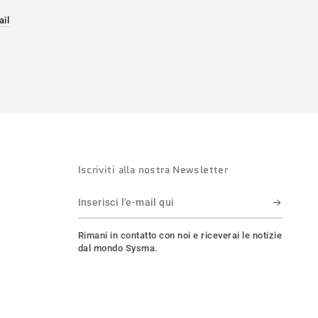
ail
a.
va finestra.
 in una nuova finestra.
Iscriviti alla nostra Newsletter
Inserisci
l'e-
Rimani in contatto con noi e riceverai le notizie
mail
dal mondo Sysma.
qui