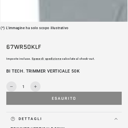
(*) L'immagine ha solo scopo illustrativo
67WR50KLF
Imposte incluse.
Spese di spedizione
calcolate al check-out.
BI TECH. TRIMMER VERTICALE 50K
Quantità
Diminuisce
Aumenta
la
la
ESAURITO
quantità
quantità
per
per
67WR50KLF
67WR50KLF
DETTAGLI