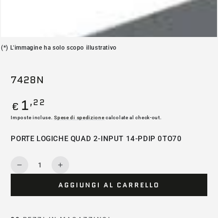
(*) L'immagine ha solo scopo illustrativo
7428N
1
,22
Prezzo
€
regolare
Imposte incluse.
Spese di spedizione
calcolate al check-out.
PORTE LOGICHE QUAD 2-INPUT 14-PDIP 0TO70
Quantità
Diminuisce
Aumenta
la
la
AGGIUNGI AL CARRELLO
quantità
quantità
per
per
7428N
7428N