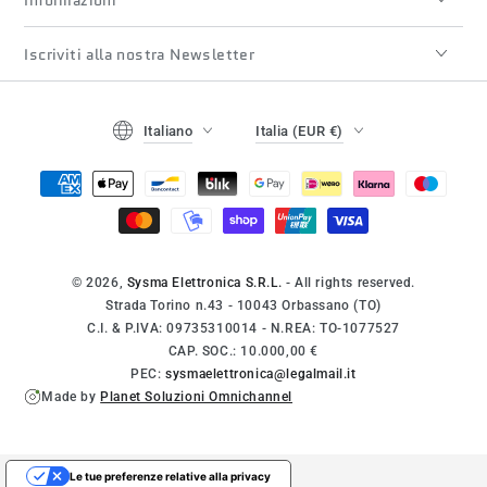
Iscriviti alla nostra Newsletter
Lingua
Paese/regione
Italiano
Italia (EUR €)
Modalità
di
pagamento
© 2026,
Sysma Elettronica S.R.L.
- All rights reserved.
Strada Torino n.43 - 10043 Orbassano (TO)
C.I. & P.IVA: 09735310014 - N.REA: TO-1077527
CAP. SOC.: 10.000,00 €
PEC:
sysmaelettronica@legalmail.it
Made by
Planet Soluzioni Omnichannel
Le tue preferenze relative alla privacy