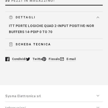
30
PEZZI IN MAGAZZINO!
DETTAGLI
ITT PORTE LOGICHE QUAD 2-INPUT POSITIVE-NOR
BUFFERS 14-PDIP 0 TO 70
SCHEDA TECNICA
Condividi
Twitta
Fissalo
E-mail
Si apre in una nuova finestra.
Si apre in una nuova finestra.
Si apre in una nuova finestra.
Si apre in una nuova finestra
Sysma Elettronica srl
Informazioni