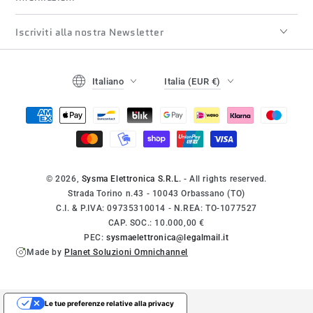
Iscriviti alla nostra Newsletter
Lingua
Paese/regione
Italiano
Italia (EUR €)
Modalità
di
pagamento
© 2026,
Sysma Elettronica S.R.L.
- All rights reserved.
Strada Torino n.43 - 10043 Orbassano (TO)
C.I. & P.IVA: 09735310014 - N.REA: TO-1077527
CAP. SOC.: 10.000,00 €
PEC:
sysmaelettronica@legalmail.it
Made by
Planet Soluzioni Omnichannel
Le tue preferenze relative alla privacy