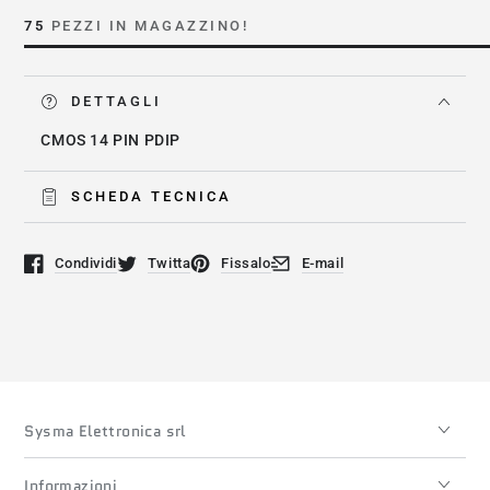
74HC126E
74HC126E
75
PEZZI IN MAGAZZINO!
DETTAGLI
CMOS 14 PIN PDIP
SCHEDA TECNICA
Condividi
Twitta
Fissalo
E-mail
Si apre in una nuova finestra.
Si apre in una nuova finestra.
Si apre in una nuova finestra.
Si apre in una nuova finestra
Sysma Elettronica srl
Informazioni