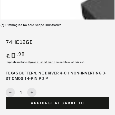
(*) L'immagine ha solo scopo illustrativo
74HC126E
0
,98
Prezzo
€
regolare
Imposte incluse.
Spese di spedizione
calcolate al check-out.
TEXAS BUFFER/LINE DRIVER 4-CH NON-INVERTING 3-
ST CMOS 14-PIN PDIP
Quantità
Diminuisce
Aumenta
la
la
AGGIUNGI AL CARRELLO
quantità
quantità
per
per