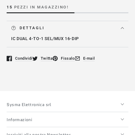
74HC153N
74HC153N
15
PEZZI IN MAGAZZINO!
DETTAGLI
IC DUAL 4-TO-1 SEL/MUX 16-DIP
Condividi
Twitta
Fissalo
E-mail
Si apre in una nuova finestra.
Si apre in una nuova finestra.
Si apre in una nuova finestra.
Si apre in una nuova finestra
Sysma Elettronica srl
Informazioni
Iscriviti alla nostra Newsletter