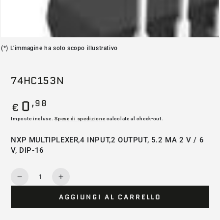
(*) L'immagine ha solo scopo illustrativo
74HC153N
0
,98
Prezzo
€
regolare
Imposte incluse.
Spese di spedizione
calcolate al check-out.
NXP MULTIPLEXER,4 INPUT,2 OUTPUT, 5.2 MA 2 V / 6
V, DIP-16
Quantità
Diminuisce
Aumenta
la
la
AGGIUNGI AL CARRELLO
quantità
quantità
per
per