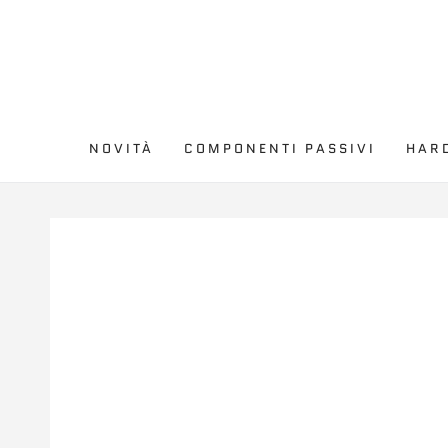
PASSA AL
CONTENUTO
NOVITÀ
COMPONENTI PASSIVI
HAR
PASSA ALLE
INFORMAZIONE SUL
PRODOTTO