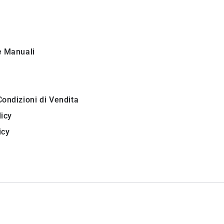
i
e Manuali
Condizioni di Vendita
licy
icy