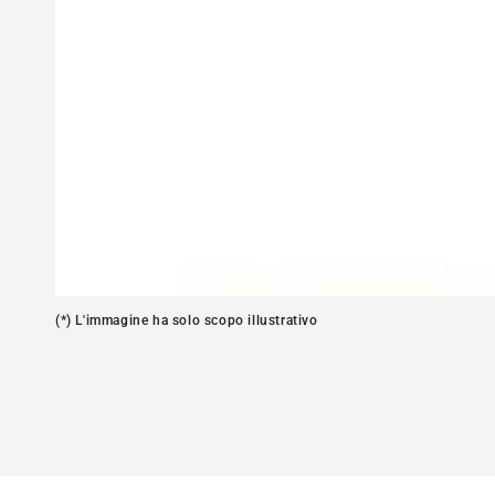
Apre
media
1
in
modale
(*) L'immagine ha solo scopo illustrativo