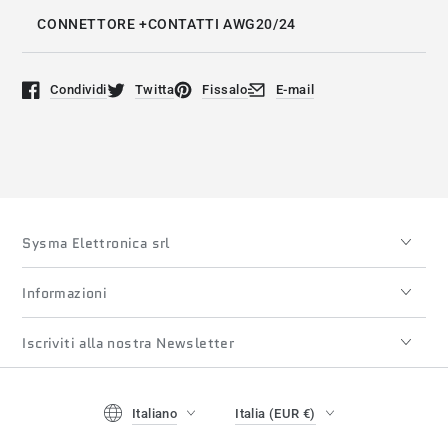
CONNETTORE +CONTATTI AWG20/24
Condividi
Twitta
Fissalo
E-mail
Si apre in una nuova finestra.
Si apre in una nuova finestra.
Si apre in una nuova finestra.
Si apre in una nuova finestra
Sysma Elettronica srl
Informazioni
Iscriviti alla nostra Newsletter
Lingua
Paese/regione
Italiano
Italia (EUR €)