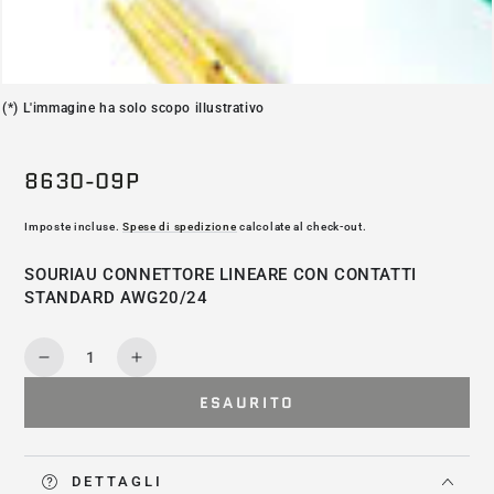
(*) L'immagine ha solo scopo illustrativo
8630-09P
Imposte incluse.
Spese di spedizione
calcolate al check-out.
SOURIAU CONNETTORE LINEARE CON CONTATTI
STANDARD AWG20/24
Quantità
Diminuisce
Aumenta
la
la
ESAURITO
quantità
quantità
per
per
8630-
8630-
09P
09P
DETTAGLI