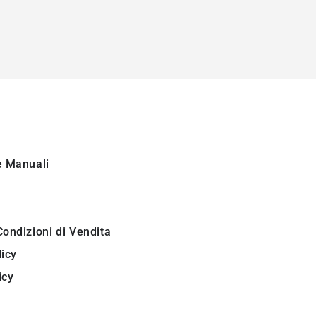
i
e Manuali
Condizioni di Vendita
licy
icy