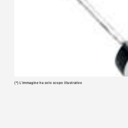
Apre
media
1
in
modale
(*) L'immagine ha solo scopo illustrativo