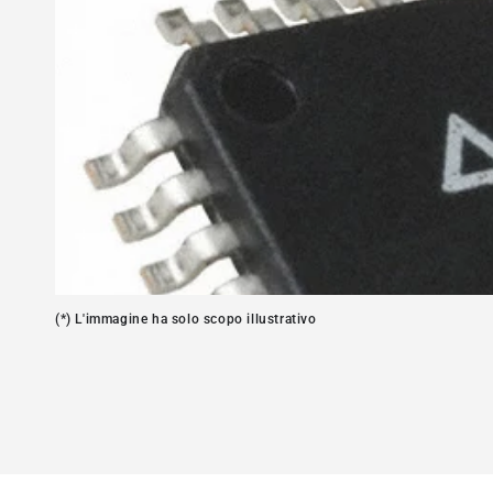
Apre
media
1
in
modale
(*) L'immagine ha solo scopo illustrativo