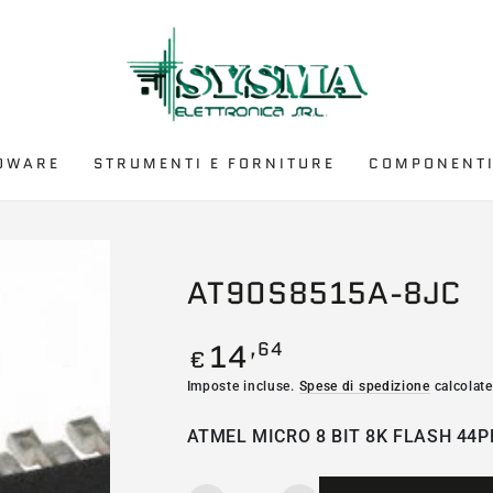
DWARE
STRUMENTI E FORNITURE
COMPONENTI
AT90S8515A-8JC
14
,64
Prezzo
€
regolare
Imposte incluse.
Spese di spedizione
calcolate
ATMEL MICRO 8 BIT 8K FLASH 44P