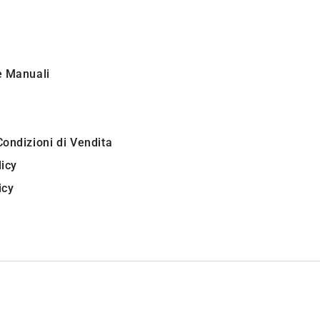
i
e Manuali
Condizioni di Vendita
licy
icy