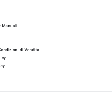
i
e Manuali
Condizioni di Vendita
licy
icy