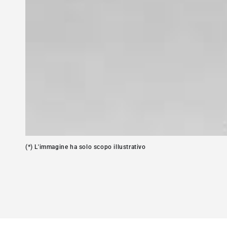
Apre
media
1
in
modale
(*) L'immagine ha solo scopo illustrativo