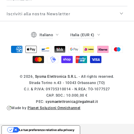
Iscriviti alla nostra Newsletter
Lingua
Paese/regione
Italiano
Italia (EUR €)
Modalità
di
pagamento
© 2026,
Sysma Elettronica S.R.L.
- All rights reserved.
Strada Torino n.43 - 10043 Orbassano (TO)
C.I. & P.IVA: 09735310014 - N.REA: TO-1077527
CAP. SOC.: 10.000,00 €
PEC:
sysmaelettronica@legalmail.it
Made by
Planet Soluzioni Omnichannel
Le tue preferenze relative alla privacy