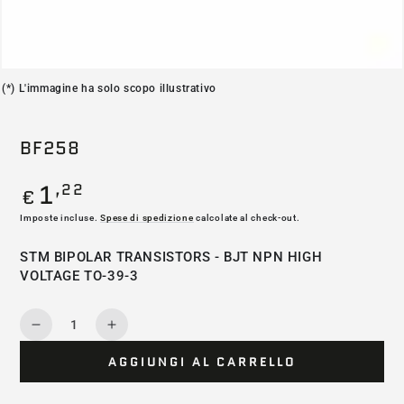
(*) L'immagine ha solo scopo illustrativo
BF258
1
,22
Prezzo
€
regolare
Imposte incluse.
Spese di spedizione
calcolate al check-out.
STM BIPOLAR TRANSISTORS - BJT NPN HIGH
VOLTAGE TO-39-3
Quantità
Diminuisce
Aumenta
la
la
AGGIUNGI AL CARRELLO
quantità
quantità
per
per