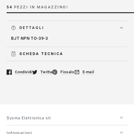
BF258
BF258
54
PEZZI IN MAGAZZINO!
DETTAGLI
BJT NPN TO-39-3
SCHEDA TECNICA
Condividi
Twitta
Fissalo
E-mail
Si apre in una nuova finestra.
Si apre in una nuova finestra.
Si apre in una nuova finestra.
Si apre in una nuova finestra
Sysma Elettronica srl
Informazioni