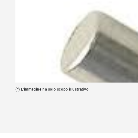
Apre
media
1
in
modale
(*) L'immagine ha solo scopo illustrativo