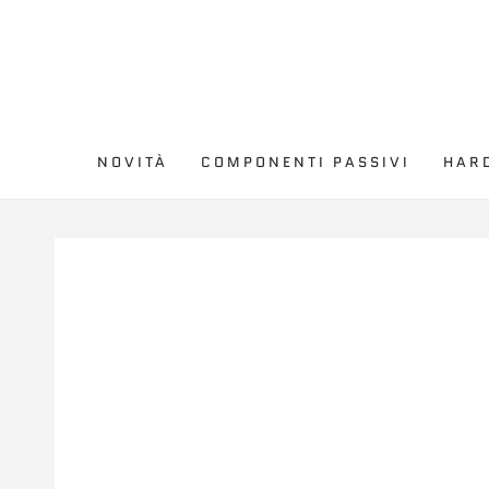
PASSA AL
CONTENUTO
NOVITÀ
COMPONENTI PASSIVI
HAR
PASSA ALLE
INFORMAZIONE SUL
PRODOTTO