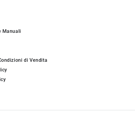
i
e Manuali
Condizioni di Vendita
licy
icy