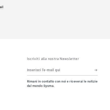
ail
a.
va finestra.
 in una nuova finestra.
Iscriviti alla nostra Newsletter
Inserisci
l'e-
Rimani in contatto con noi e riceverai le notizie
mail
dal mondo Sysma.
qui