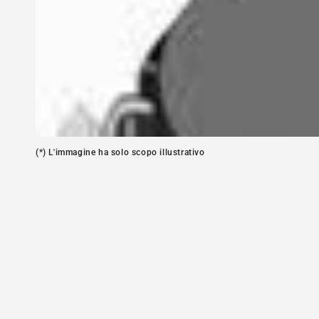
Apre
media
1
in
modale
(*) L'immagine ha solo scopo illustrativo