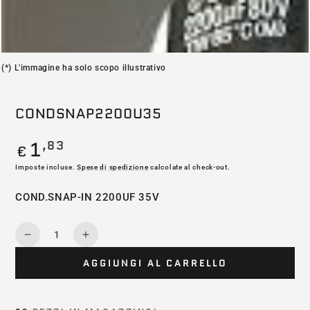
(*) L'immagine ha solo scopo illustrativo
CONDSNAP2200U35
1
,83
Prezzo
€
regolare
Imposte incluse.
Spese di spedizione
calcolate al check-out.
COND.SNAP-IN 2200UF 35V
Quantità
Diminuisce
Aumenta
la
la
AGGIUNGI AL CARRELLO
quantità
quantità
per
per
CONDSNAP2200U35
CONDSNAP2200U35