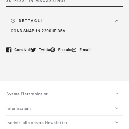
30
PEZZI IN MAGAZZINO!
DETTAGLI
COND.SNAP-IN 2200UF 35V
Condividi
Twitta
Fissalo
E-mail
Si apre in una nuova finestra.
Si apre in una nuova finestra.
Si apre in una nuova finestra.
Si apre in una nuova finestra
Sysma Elettronica srl
Informazioni
Iscriviti alla nostra Newsletter