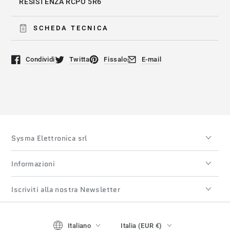
RESISTENZA RCPO 5R6
SCHEDA TECNICA
Condividi
Twitta
Fissalo
E-mail
Si apre in una nuova finestra.
Si apre in una nuova finestra.
Si apre in una nuova finestra.
Si apre in una nuova finestra
Sysma Elettronica srl
Informazioni
Iscriviti alla nostra Newsletter
Lingua
Paese/regione
Italiano
Italia (EUR €)