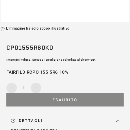
(*) L'immagine ha solo scopo illustrativo
CP01555R60K0
Imposte incluse.
Spese di spedizione
calcolate al check-out.
FAIRFILD RCPO 155 5R6 10%
Quantità
Diminuisce
Aumenta
la
la
ESAURITO
quantità
quantità
per
per
CP01555R60K0
CP01555R60K0
DETTAGLI