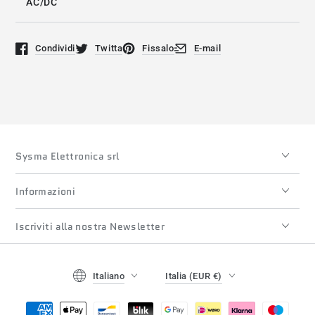
AC/DC
Condividi
Twitta
Fissalo
E-mail
Si apre in una nuova finestra.
Si apre in una nuova finestra.
Si apre in una nuova finestra.
Si apre in una nuova finestra
Sysma Elettronica srl
Informazioni
Iscriviti alla nostra Newsletter
Lingua
Paese/regione
Italiano
Italia (EUR €)
Modalità