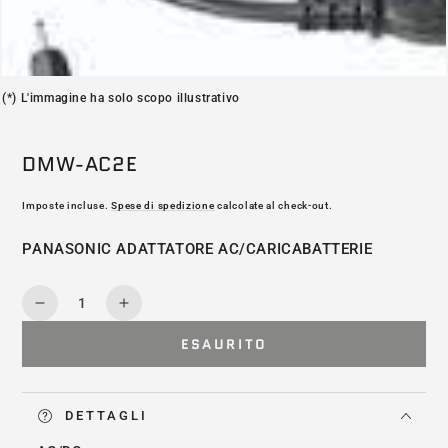
(*) L'immagine ha solo scopo illustrativo
DMW-AC2E
Imposte incluse.
Spese di spedizione
calcolate al check-out.
PANASONIC ADATTATORE AC/CARICABATTERIE
Quantità
Diminuisce
Aumenta
la
la
ESAURITO
quantità
quantità
per
per
DMW-
DMW-
AC2E
AC2E
DETTAGLI