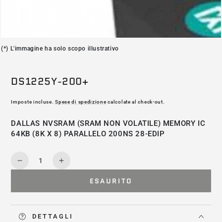
(*) L'immagine ha solo scopo illustrativo
DS1225Y-200+
Imposte incluse.
Spese di spedizione
calcolate al check-out.
DALLAS NVSRAM (SRAM NON VOLATILE) MEMORY IC
64KB (8K X 8) PARALLELO 200NS 28-EDIP
Quantità
Diminuisce
Aumenta
la
la
ESAURITO
quantità
quantità
per
per
DS1225Y-
DS1225Y-
200+
200+
DETTAGLI