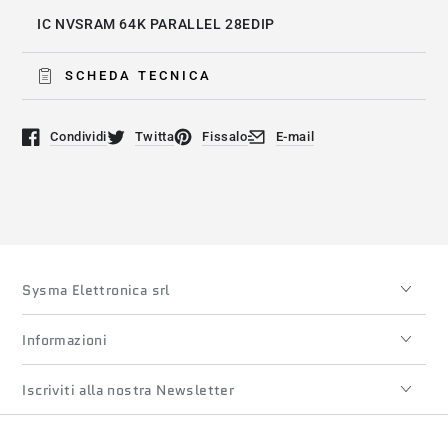
IC NVSRAM 64K PARALLEL 28EDIP
SCHEDA TECNICA
Condividi
Twitta
Fissalo
E-mail
Si apre in una nuova finestra.
Si apre in una nuova finestra.
Si apre in una nuova finestra.
Si apre in una nuova finestra
Sysma Elettronica srl
Informazioni
Iscriviti alla nostra Newsletter
Lingua
Paese/regione