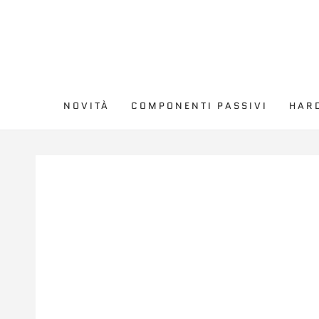
PASSA AL
CONTENUTO
NOVITÀ
COMPONENTI PASSIVI
HAR
PASSA ALLE
INFORMAZIONE SUL
PRODOTTO