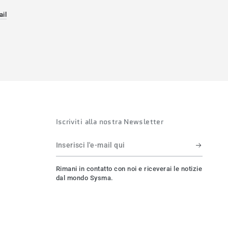
ail
a.
va finestra.
 in una nuova finestra.
Iscriviti alla nostra Newsletter
Inserisci
l'e-
Rimani in contatto con noi e riceverai le notizie
mail
dal mondo Sysma.
qui