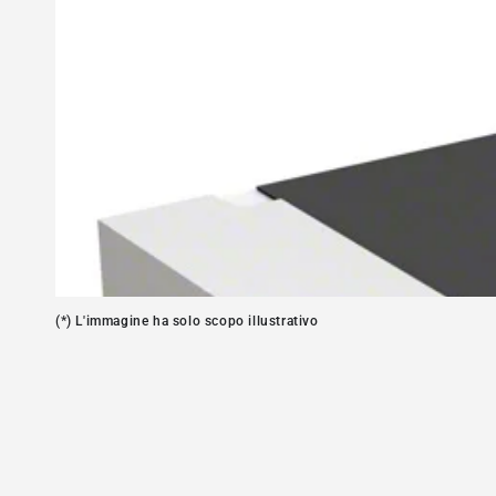
Apre
media
1
in
modale
(*) L'immagine ha solo scopo illustrativo