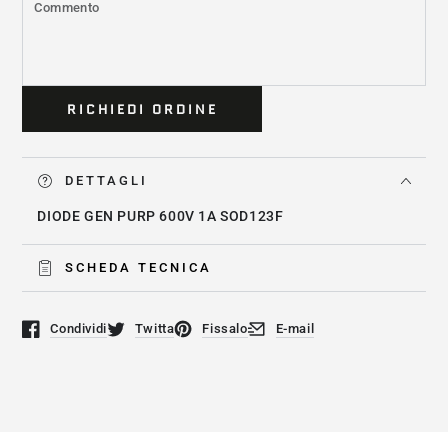
RICHIEDI ORDINE
DETTAGLI
DIODE GEN PURP 600V 1A SOD123F
SCHEDA TECNICA
Condividi
Twitta
Fissalo
E-mail
Si apre in una nuova finestra.
Si apre in una nuova finestra.
Si apre in una nuova finestra.
Si apre in una nuova finestra