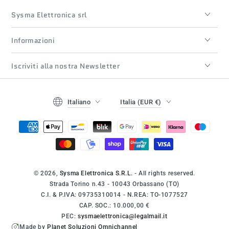
Sysma Elettronica srl
Informazioni
Iscriviti alla nostra Newsletter
Lingua
Paese/regione
Italiano
Italia (EUR €)
Modalità
di
pagamento
© 2026,
Sysma Elettronica S.R.L.
- All rights reserved.
Strada Torino n.43 - 10043 Orbassano (TO)
C.I. & P.IVA: 09735310014 - N.REA: TO-1077527
CAP. SOC.: 10.000,00 €
PEC:
sysmaelettronica@legalmail.it
Made by
Planet Soluzioni Omnichannel