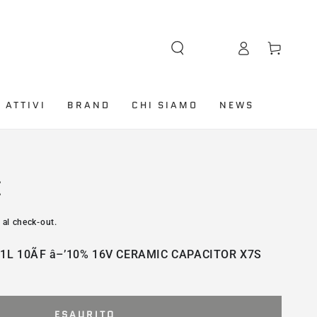
Lingua
Accesso
Carello
 ATTIVI
BRAND
CHI SIAMO
NEWS
E
 al check-out.
L 10ÃF â–’10% 16V CERAMIC CAPACITOR X7S
ESAURITO