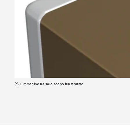
Apre
media
1
in
modale
(*) L'immagine ha solo scopo illustrativo