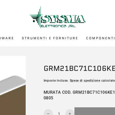
DWARE
STRUMENTI E FORNITURE
COMPONENTI
GRM21BC71C106K
Imposte incluse.
Spese di spedizione
calcolate
MURATA COD. GRM21BC71C106KE11
0805
Quantità