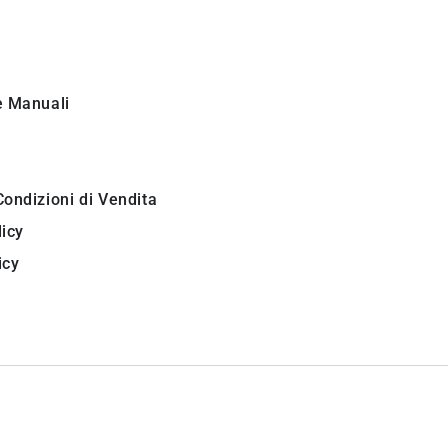
i
e Manuali
Condizioni di Vendita
licy
icy