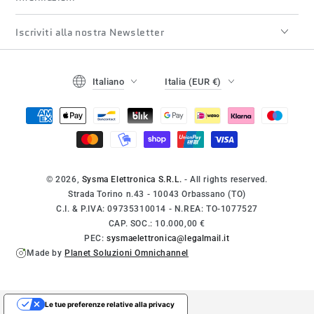
Iscriviti alla nostra Newsletter
Lingua
Paese/regione
Italiano
Italia (EUR €)
Modalità
di
pagamento
© 2026,
Sysma Elettronica S.R.L.
- All rights reserved.
Strada Torino n.43 - 10043 Orbassano (TO)
C.I. & P.IVA: 09735310014 - N.REA: TO-1077527
CAP. SOC.: 10.000,00 €
PEC:
sysmaelettronica@legalmail.it
Made by
Planet Soluzioni Omnichannel
Le tue preferenze relative alla privacy