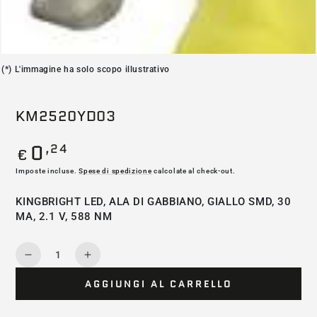
(*) L'immagine ha solo scopo illustrativo
KM2520YD03
0
,24
Prezzo
€
regolare
Imposte incluse.
Spese di spedizione
calcolate al check-out.
KINGBRIGHT LED, ALA DI GABBIANO, GIALLO SMD, 30
MA, 2.1 V, 588 NM
Quantità
Diminuisce
Aumenta
la
la
AGGIUNGI AL CARRELLO
quantità
quantità
per
per