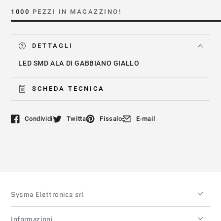
KM2520YD03
KM2520YD03
1000
PEZZI IN MAGAZZINO!
DETTAGLI
LED SMD ALA DI GABBIANO GIALLO
SCHEDA TECNICA
Condividi
Twitta
Fissalo
E-mail
Si apre in una nuova finestra.
Si apre in una nuova finestra.
Si apre in una nuova finestra.
Si apre in una nuova finestra
Sysma Elettronica srl
Informazioni