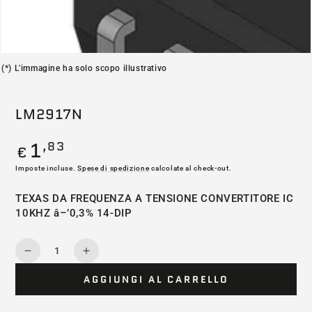
(*) L'immagine ha solo scopo illustrativo
LM2917N
1
,83
Prezzo
€
regolare
Imposte incluse.
Spese di spedizione
calcolate al check-out.
TEXAS DA FREQUENZA A TENSIONE CONVERTITORE IC
10KHZ â–’0,3% 14-DIP
Quantità
Diminuisce
Aumenta
la
la
AGGIUNGI AL CARRELLO
quantità
quantità
per
per