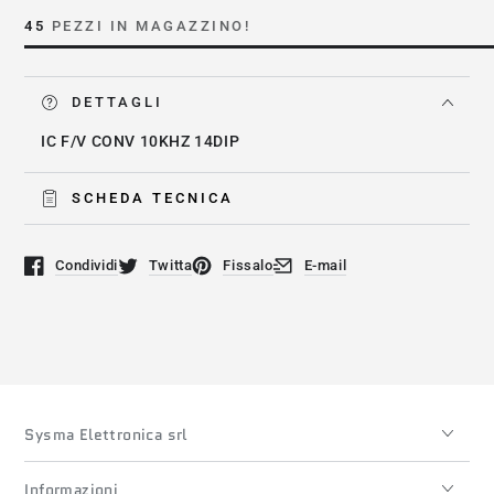
LM2917N
LM2917N
45
PEZZI IN MAGAZZINO!
DETTAGLI
IC F/V CONV 10KHZ 14DIP
SCHEDA TECNICA
Condividi
Twitta
Fissalo
E-mail
Si apre in una nuova finestra.
Si apre in una nuova finestra.
Si apre in una nuova finestra.
Si apre in una nuova finestra
Sysma Elettronica srl
Informazioni