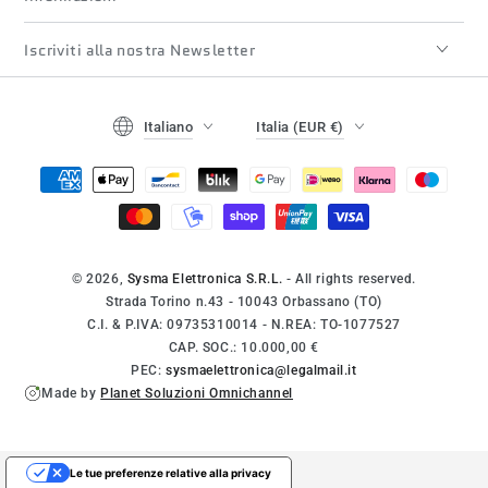
Iscriviti alla nostra Newsletter
Lingua
Paese/regione
Italiano
Italia (EUR €)
Modalità
di
pagamento
© 2026,
Sysma Elettronica S.R.L.
- All rights reserved.
Strada Torino n.43 - 10043 Orbassano (TO)
C.I. & P.IVA: 09735310014 - N.REA: TO-1077527
CAP. SOC.: 10.000,00 €
PEC:
sysmaelettronica@legalmail.it
Made by
Planet Soluzioni Omnichannel
Le tue preferenze relative alla privacy