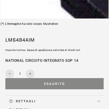
(*) L'immagine ha solo scopo illustrativo
LM6484AIM
Imposte incluse.
Spese di spedizione
calcolate al check-out.
NATIONAL CIRCUITO INTEGRATO SOP 14
Quantità
Diminuisce
Aumenta
la
la
ESAURITO
quantità
quantità
per
per
LM6484AIM
LM6484AIM
DETTAGLI