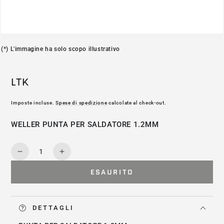
(*) L'immagine ha solo scopo illustrativo
LTK
Imposte incluse.
Spese di spedizione
calcolate al check-out.
WELLER PUNTA PER SALDATORE 1.2MM
Quantità
Diminuisce
Aumenta
la
la
ESAURITO
quantità
quantità
per
per
LTK
LTK
DETTAGLI