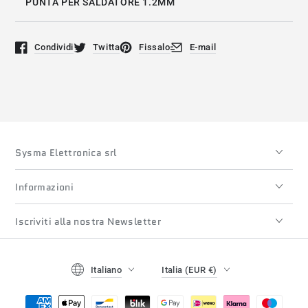
PUNTA PER SALDATORE 1.2MM
Condividi
Twitta
Fissalo
E-mail
Si apre in una nuova finestra.
Si apre in una nuova finestra.
Si apre in una nuova finestra.
Si apre in una nuova finestra
Sysma Elettronica srl
Informazioni
Iscriviti alla nostra Newsletter
Lingua
Paese/regione
Italiano
Italia (EUR €)
Modalità