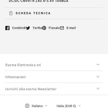
DC/DC CNVRTR 2X0.6-5.4V 144BGA
SCHEDA TECNICA
Condividi
Twitta
Fissalo
E-mail
Si apre in una nuova finestra.
Si apre in una nuova finestra.
Si apre in una nuova finestra.
Si apre in una nuova finestra
Sysma Elettronica srl
Informazioni
Iscriviti alla nostra Newsletter
Lingua
Paese/regione
Italiano
Italia (EUR €)