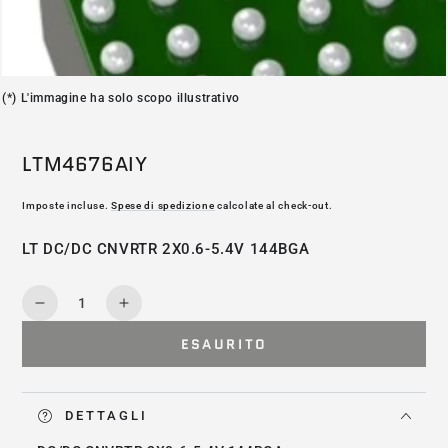
(*) L'immagine ha solo scopo illustrativo
LTM4676AIY
Imposte incluse.
Spese di spedizione
calcolate al check-out.
LT DC/DC CNVRTR 2X0.6-5.4V 144BGA
Quantità
Diminuisce
Aumenta
la
la
ESAURITO
quantità
quantità
per
per
LTM4676AIY
LTM4676AIY
DETTAGLI