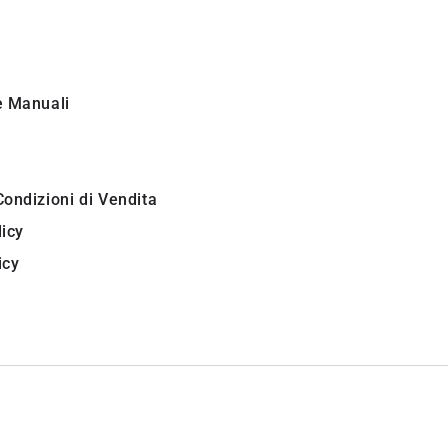
i
e Manuali
Condizioni di Vendita
licy
icy