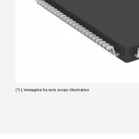
Apre
media
1
in
modale
(*) L'immagine ha solo scopo illustrativo