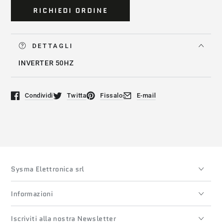
RICHIEDI ORDINE
DETTAGLI
INVERTER 50HZ
Condividi
Twitta
Fissalo
E-mail
Si apre in una nuova finestra.
Si apre in una nuova finestra.
Si apre in una nuova finestra.
Si apre in una nuova finestra
Sysma Elettronica srl
Informazioni
Iscriviti alla nostra Newsletter